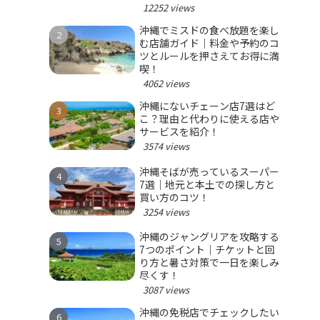
12252 views
沖縄でミスドの食べ放題を楽し
む店舗ガイド｜料金や予約のコ
ツとルールを押さえてお得に満
喫！
4062 views
沖縄にないチェーン店7選はど
こ？理由と代わりに使える店や
サービスを紹介！
3574 views
沖縄そばが売っているスーパー
7選｜地元と本土での探し方と
買い方のコツ！
3254 views
沖縄のジャングリアを攻略する
7つのポイント｜チケットと回
り方と暑さ対策で一日を楽しみ
尽くす！
3087 views
沖縄の免税店でチェックしたい