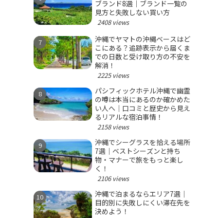
ブランド8選｜ブランド一覧の
見方と失敗しない買い方
2408 views
沖縄でヤマトの沖縄ベースはど
こにある？追跡表示から届くま
での日数と受け取り方の不安を
解消！
2225 views
パシフィックホテル沖縄で幽霊
の噂は本当にあるのか確かめた
い人へ｜口コミと歴史から見え
るリアルな宿泊事情！
2158 views
沖縄でシーグラスを拾える場所
7選｜ベストシーズンと持ち
物・マナーで旅をもっと楽し
く！
2106 views
沖縄で泊まるならエリア7選｜
目的別に失敗しにくい滞在先を
決めよう！