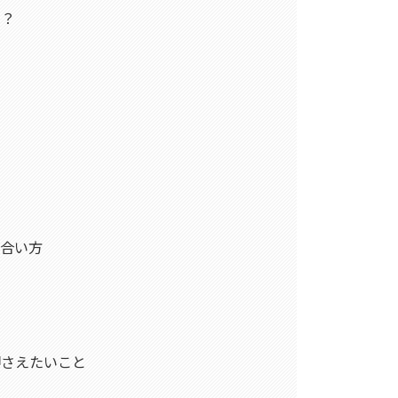
る？
点
き合い方
押さえたいこと