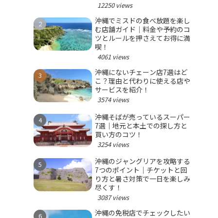
12250 views
沖縄でミスドの食べ放題を楽し
む店舗ガイド｜料金や予約のコ
ツとルールを押さえてお得に満
喫！
4061 views
沖縄にないチェーン店7選はど
こ？理由と代わりに使える店や
サービスを紹介！
3574 views
沖縄そばが売っているスーパー
7選｜地元と本土での探し方と
買い方のコツ！
3254 views
沖縄のジャングリアを攻略する
7つのポイント｜チケットと回
り方と暑さ対策で一日を楽しみ
尽くす！
3087 views
沖縄の免税店でチェックしたい