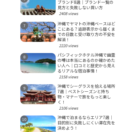
ブランド8選｜ブランド一覧の
見方と失敗しない買い方
2408 views
沖縄でヤマトの沖縄ベースはど
こにある？追跡表示から届くま
での日数と受け取り方の不安を
解消！
2220 views
パシフィックホテル沖縄で幽霊
の噂は本当にあるのか確かめた
い人へ｜口コミと歴史から見え
るリアルな宿泊事情！
2158 views
沖縄でシーグラスを拾える場所
7選｜ベストシーズンと持ち
物・マナーで旅をもっと楽し
く！
2106 views
沖縄で泊まるならエリア7選｜
目的別に失敗しにくい滞在先を
決めよう！