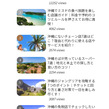
12252 views
沖縄でミスドの食べ放題を楽し
む店舗ガイド｜料金や予約のコ
ツとルールを押さえてお得に満
喫！
4062 views
沖縄にないチェーン店7選はど
こ？理由と代わりに使える店や
サービスを紹介！
3574 views
沖縄そばが売っているスーパー
7選｜地元と本土での探し方と
買い方のコツ！
3254 views
沖縄のジャングリアを攻略する
7つのポイント｜チケットと回
り方と暑さ対策で一日を楽しみ
尽くす！
3087 views
沖縄の免税店でチェックしたい