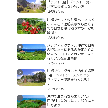
ブランド8選｜ブランド一覧の
見方と失敗しない買い方
2408 views
沖縄でヤマトの沖縄ベースはど
こにある？追跡表示から届くま
での日数と受け取り方の不安を
解消！
2225 views
パシフィックホテル沖縄で幽霊
の噂は本当にあるのか確かめた
い人へ｜口コミと歴史から見え
るリアルな宿泊事情！
2158 views
沖縄でシーグラスを拾える場所
7選｜ベストシーズンと持ち
物・マナーで旅をもっと楽し
く！
2106 views
沖縄で泊まるならエリア7選｜
目的別に失敗しにくい滞在先を
決めよう！