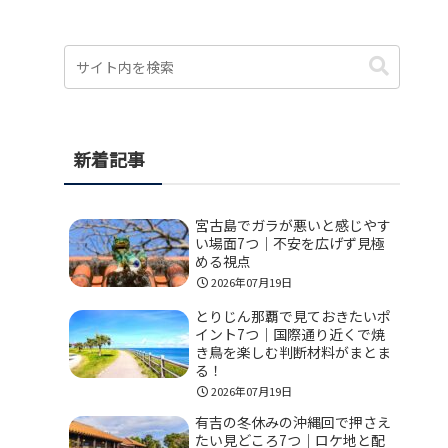
新着記事
宮古島でガラが悪いと感じやす
い場面7つ｜不安を広げず見極
める視点
2026年07月19日
とりじん那覇で見ておきたいポ
イント7つ｜国際通り近くで焼
き鳥を楽しむ判断材料がまとま
る！
2026年07月19日
有吉の冬休みの沖縄回で押さえ
たい見どころ7つ｜ロケ地と配