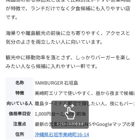
が特徴で、ランチだけでなく夕食候補にも入りやすい店
です。
海帰りや離島観光の前後に立ち寄りやすく、アクセスと
気分のよさを両立したい人に向いています。
観光中に移動効率を落とさず、しっかりバーガーを楽し
みたい人なら候補に入れやすい一軒です。
名称
YAMBURGER 石垣島
特徴
美崎町エリアで使いやすく、昼から夜まで候補に
向いている人
離島ターミナル周辺で探したい人、夜にもバーガ
価格帯目安
1,000円台〜2,000円前後
注意点
最新の営業時間は公式SNSやGoogleマップの更
スクロールできます
住所
沖縄県石垣市美崎町16-14