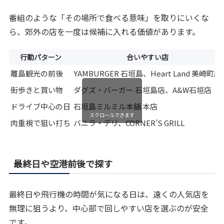
番組のような「その場所で食べる意味」を取りにいくな
ら、郊外の店を一度は候補に入れる価値があります。
行動パターン
合いやすい店
離島観光の前後
YAMBURGER 石垣島、Heart Land 美崎町店
街歩きと買い物
ダグズ・バーガー 石垣島店、A&W石垣店
ドライブ中心の日
石垣島ミルミル本舗 本店
スクロールできます
肉重視で狙い打ち
バニラ・デリ、CORNER’S GRILL
最終日や空港前後で探す
最終日や飛行機の時間が気になる日は、遠くの人気店を
無理に狙うより、中心部で回しやすい店を選ぶのが安全
です。