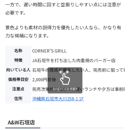
一方で、遅い時間に回すと空振りしやすい点には注意が
必要です。
景色よりも素材の説得力を優先したい人なら、かなり有
力な候補になります。
名称
CORNER’S GRILL
特徴
JA石垣牛を打ち出した肉重視のバーガー店
向いている人
石垣牛の質感を優先したい人、完売前に狙って行
価格帯目安
2,000円前後
注意点
完売次第終了なので、遅いランチや夕方は事前確
スクロールできます
住所
沖縄県石垣市大川258-1 1F
A&W石垣店