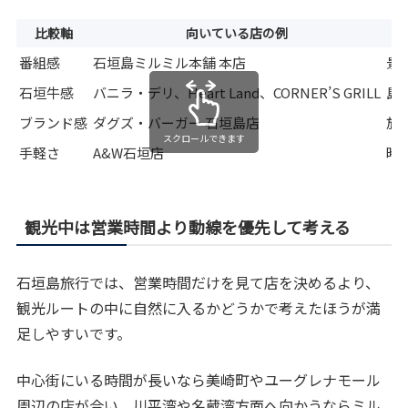
比較軸
向いている店の例
番組感
石垣島ミルミル本舗 本店
景
石垣牛感
バニラ・デリ、Heart Land、CORNER’S GRILL
島
ブランド感
ダグズ・バーガー 石垣島店
旅
スクロールできます
手軽さ
A&W石垣店
時
観光中は営業時間より動線を優先して考える
石垣島旅行では、営業時間だけを見て店を決めるより、
観光ルートの中に自然に入るかどうかで考えたほうが満
足しやすいです。
中心街にいる時間が長いなら美崎町やユーグレナモール
周辺の店が合い、川平湾や名蔵湾方面へ向かうならミル