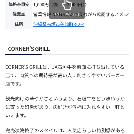
価格帯目安
1,000円台後半〜2,000円台
注意点
営業情報はSNS更新も見ながら確認するとズレが
スクロールできます
住所
沖縄県石垣市美崎町3-2-4
CORNER’S GRILL
CORNER’S GRILLは、JA石垣牛を前面に打ち出している
店で、肉質への期待感が高い人に刺さりやすいバーガー
店です。
観光向けの華やかさというより、石垣牛をどう味わうか
に寄った印象があり、肉好きが候補に入れやすい一軒と
いえます。
完売次第終了のスタイルは、人気店らしい特別感がある