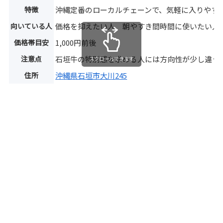
特徴
沖縄定番のローカルチェーンで、気軽に入りやす
向いている人
価格を抑えたい人、朝やすき間時間に使いたい人
価格帯目安
1,000円前後
注意点
石垣牛の特別感を求める人には方向性が少し違う
スクロールできます
住所
沖縄県石垣市大川245