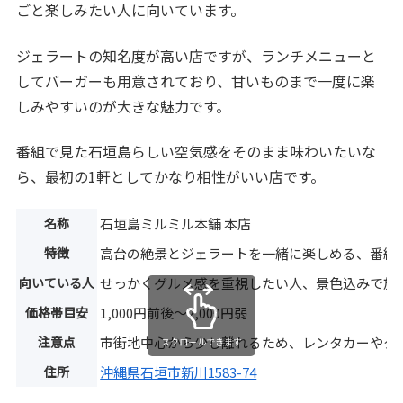
ごと楽しみたい人に向いています。
ジェラートの知名度が高い店ですが、ランチメニューと
してバーガーも用意されており、甘いものまで一度に楽
しみやすいのが大きな魅力です。
番組で見た石垣島らしい空気感をそのまま味わいたいな
ら、最初の1軒としてかなり相性がいい店です。
名称
石垣島ミルミル本舗 本店
特徴
高台の絶景とジェラートを一緒に楽しめる、番組
向いている人
せっかくグルメ感を重視したい人、景色込みで旅
価格帯目安
1,000円前後〜2,000円弱
注意点
市街地中心から少し離れるため、レンタカーやタ
スクロールできます
住所
沖縄県石垣市新川1583-74