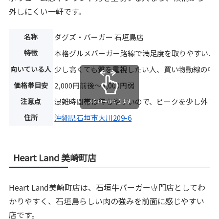
外しにくい一軒です。
名称
ダグズ・バーガー 石垣島店
特徴
本格グルメバーガー路線で満足度を取りやすい、
向いている人
少し高くても質を重視したい人、買い物動線の中
価格帯目安
2,000円前後〜3,000円弱
注意点
混雑時間帯は待ちやすいので、ピークを少し外す
スクロールできます
住所
沖縄県石垣市大川209-6
Heart Land 美崎町店
Heart Land美崎町店は、石垣牛バーガー専門店としてわ
かりやすく、石垣島らしい肉の強みを前面に感じやすい
店です。