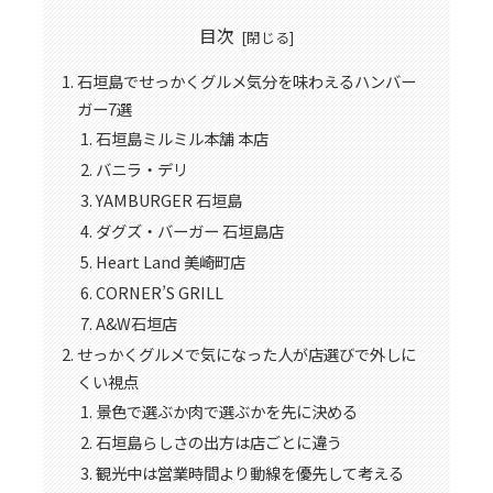
目次
石垣島でせっかくグルメ気分を味わえるハンバー
ガー7選
石垣島ミルミル本舗 本店
バニラ・デリ
YAMBURGER 石垣島
ダグズ・バーガー 石垣島店
Heart Land 美崎町店
CORNER’S GRILL
A&W石垣店
せっかくグルメで気になった人が店選びで外しに
くい視点
景色で選ぶか肉で選ぶかを先に決める
石垣島らしさの出方は店ごとに違う
観光中は営業時間より動線を優先して考える