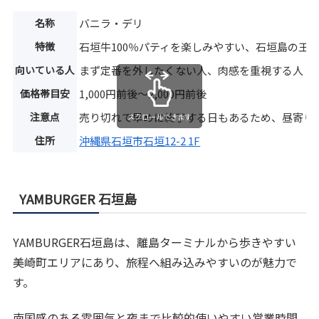
名称
バニラ・デリ
特徴
石垣牛100％パティを楽しみやすい、石垣島の王
向いている人
まず定番を外したくない人、肉感を重視する人
価格帯目安
1,000円前後〜2,000円前後
注意点
売り切れで早めに終了する日もあるため、昼寄り
スクロールできます
住所
沖縄県石垣市石垣12-2 1F
YAMBURGER 石垣島
YAMBURGER石垣島は、離島ターミナルから歩きやすい
美崎町エリアにあり、旅程へ組み込みやすいのが魅力で
す。
南国感のある雰囲気と夜まで比較的使いやすい営業時間