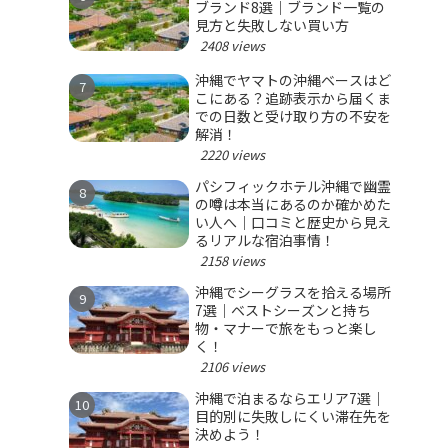
ブランド8選｜ブランド一覧の
見方と失敗しない買い方
2408 views
沖縄でヤマトの沖縄ベースはど
こにある？追跡表示から届くま
での日数と受け取り方の不安を
解消！
2220 views
パシフィックホテル沖縄で幽霊
の噂は本当にあるのか確かめた
い人へ｜口コミと歴史から見え
るリアルな宿泊事情！
2158 views
沖縄でシーグラスを拾える場所
7選｜ベストシーズンと持ち
物・マナーで旅をもっと楽し
く！
2106 views
沖縄で泊まるならエリア7選｜
目的別に失敗しにくい滞在先を
決めよう！