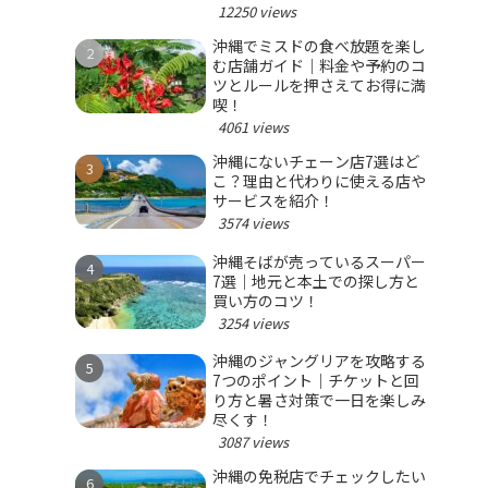
12250 views
沖縄でミスドの食べ放題を楽し
む店舗ガイド｜料金や予約のコ
ツとルールを押さえてお得に満
喫！
4061 views
沖縄にないチェーン店7選はど
こ？理由と代わりに使える店や
サービスを紹介！
3574 views
沖縄そばが売っているスーパー
7選｜地元と本土での探し方と
買い方のコツ！
3254 views
沖縄のジャングリアを攻略する
7つのポイント｜チケットと回
り方と暑さ対策で一日を楽しみ
尽くす！
3087 views
沖縄の免税店でチェックしたい