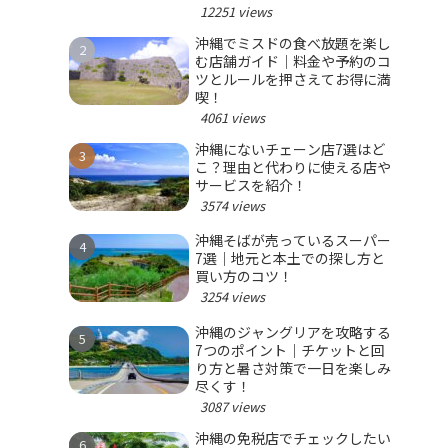
12251 views
沖縄でミスドの食べ放題を楽し
む店舗ガイド｜料金や予約のコ
ツとルールを押さえてお得に満
喫！
4061 views
沖縄にないチェーン店7選はど
こ？理由と代わりに使える店や
サービスを紹介！
3574 views
沖縄そばが売っているスーパー
7選｜地元と本土での探し方と
買い方のコツ！
3254 views
沖縄のジャングリアを攻略する
7つのポイント｜チケットと回
り方と暑さ対策で一日を楽しみ
尽くす！
3087 views
沖縄の免税店でチェックしたい