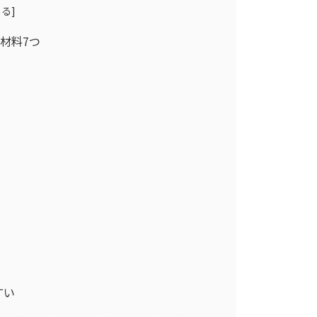
材料7つ
すい
か