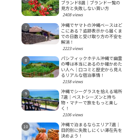
ブランド8選｜ブランド一覧の
見方と失敗しない買い方
2408 views
沖縄でヤマトの沖縄ベースはど
こにある？追跡表示から届くま
での日数と受け取り方の不安を
解消！
2223 views
パシフィックホテル沖縄で幽霊
の噂は本当にあるのか確かめた
い人へ｜口コミと歴史から見え
るリアルな宿泊事情！
2158 views
沖縄でシーグラスを拾える場所
7選｜ベストシーズンと持ち
物・マナーで旅をもっと楽し
く！
2106 views
沖縄で泊まるならエリア7選｜
目的別に失敗しにくい滞在先を
決めよう！