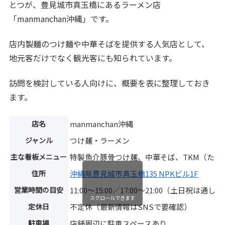
とつが、豊見城市真玉橋にあるラーメン店
「manmanchan沖縄」です。
店内製麺のつけ麺や中華そばを提供する人気店として、
地元客だけでなく観光客にも知られています。
訪問を検討している人向けに、概要を表に整理しておき
ます。
店名
manmanchan沖縄
ジャンル
つけ麺・ラーメン
主な看板メニュー
特製魚介豚骨つけ麺、中華そば、TKM（たま
住所
沖縄県豊見城市真玉橋135 NPKビル1F
営業時間の目安
11:00〜15:00／17:00〜21:00（土日祝は
スクロールできます
定休日
不定休（最新情報はSNSで要確認）
駐車場
店舗周辺に駐車スペースあり