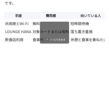
です。
手段
費用感
向いている人
共用席とWi-Fi
無料
短時間待機
LOUNGE HANA
対象カードまたは有料
落ち着き重視
飲食店利用
食事代のみ
休憩と食事を兼ねたい
スクロールできます