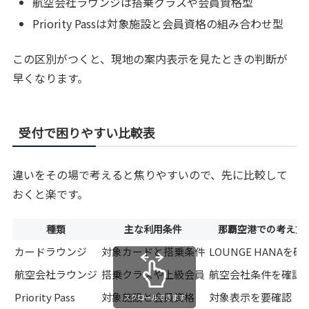
航空会社ラウンジは搭乗クラスや会員資格型
Priority Passは対象施設と会員資格の組み合わせ型
この区別がつくと、現地の案内表示を見たときの判断が
早くなります。
受付で困りやすい比較表
違いをその場で考えると焦りやすいので、先に比較して
おくと楽です。
種類
主な利用条件
那覇空港での考え方
カードラウンジ
対象カードと搭乗条件
LOUNGE HANAを確
航空会社ラウンジ
搭乗クラスや上級会員
航空会社条件を確認
Priority Pass
対象施設と会員資格
対象表示を要確認
スクロールできます