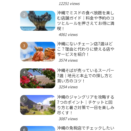
12251 views
沖縄でミスドの食べ放題を楽し
む店舗ガイド｜料金や予約のコ
ツとルールを押さえてお得に満
喫！
4061 views
沖縄にないチェーン店7選はど
こ？理由と代わりに使える店や
サービスを紹介！
3574 views
沖縄そばが売っているスーパー
7選｜地元と本土での探し方と
買い方のコツ！
3254 views
沖縄のジャングリアを攻略する
7つのポイント｜チケットと回
り方と暑さ対策で一日を楽しみ
尽くす！
3087 views
沖縄の免税店でチェックしたい