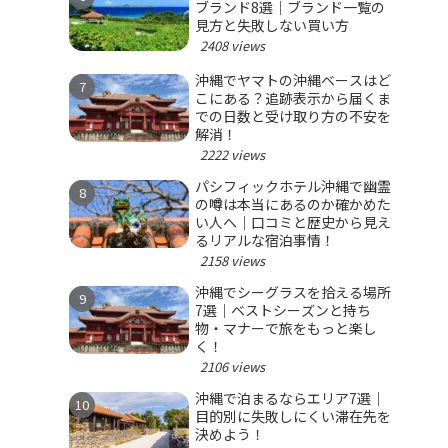
ブランド8選｜ブランド一覧の
見方と失敗しない買い方
2408 views
沖縄でヤマトの沖縄ベースはど
こにある？追跡表示から届くま
での日数と受け取り方の不安を
解消！
2222 views
パシフィックホテル沖縄で幽霊
の噂は本当にあるのか確かめた
い人へ｜口コミと歴史から見え
るリアルな宿泊事情！
2158 views
沖縄でシーグラスを拾える場所
7選｜ベストシーズンと持ち
物・マナーで旅をもっと楽し
く！
2106 views
沖縄で泊まるならエリア7選｜
目的別に失敗しにくい滞在先を
決めよう！