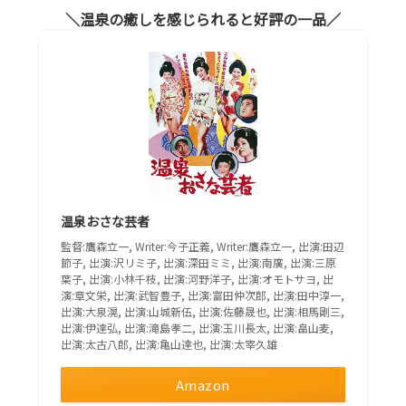
温泉の癒しを感じられると好評の一品
温泉おさな芸者
監督:鷹森立一, Writer:今子正義, Writer:鷹森立一, 出演:田辺
節子, 出演:沢リミ子, 出演:深田ミミ, 出演:南廣, 出演:三原
葉子, 出演:小林千枝, 出演:河野洋子, 出演:オモトサヨ, 出
演:章文栄, 出演:武智豊子, 出演:富田仲次郎, 出演:田中淳一,
出演:大泉滉, 出演:山城新伍, 出演:佐藤晟也, 出演:相馬剛三,
出演:伊達弘, 出演:滝島孝二, 出演:玉川長太, 出演:畠山麦,
出演:太古八郎, 出演:亀山達也, 出演:太宰久雄
Amazon