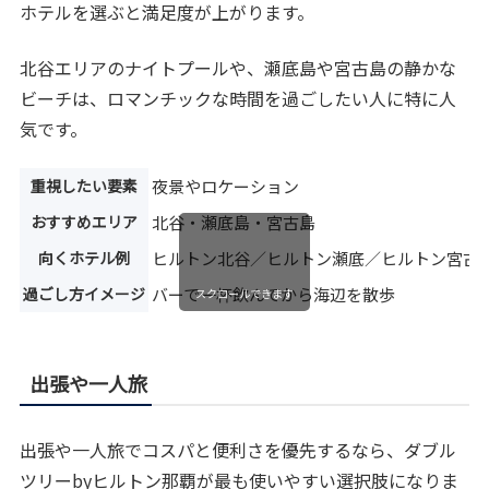
ホテルを選ぶと満足度が上がります。
北谷エリアのナイトプールや、瀬底島や宮古島の静かな
ビーチは、ロマンチックな時間を過ごしたい人に特に人
気です。
重視したい要素
夜景やロケーション
おすすめエリア
北谷・瀬底島・宮古島
向くホテル例
ヒルトン北谷／ヒルトン瀬底／ヒルトン宮古
過ごし方イメージ
バーで一杯飲んでから海辺を散歩
スクロールできます
出張や一人旅
出張や一人旅でコスパと便利さを優先するなら、ダブル
ツリーbyヒルトン那覇が最も使いやすい選択肢になりま