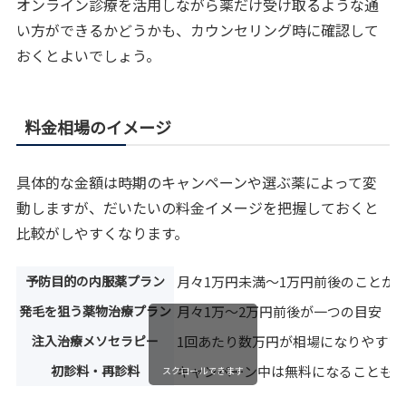
オンライン診療を活用しながら薬だけ受け取るような通
い方ができるかどうかも、カウンセリング時に確認して
おくとよいでしょう。
料金相場のイメージ
具体的な金額は時期のキャンペーンや選ぶ薬によって変
動しますが、だいたいの料金イメージを把握しておくと
比較がしやすくなります。
予防目的の内服薬プラン
月々1万円未満〜1万円前後のことが
発毛を狙う薬物治療プラン
月々1万〜2万円前後が一つの目安
注入治療メソセラピー
1回あたり数万円が相場になりやすい
初診料・再診料
キャンペーン中は無料になることも
スクロールできます