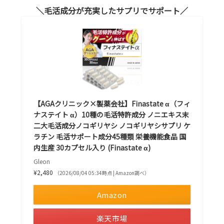
毛活成分が充実したサプリでサポート
【AGAクリニック×製薬会社】Finastate α（フィ
ナステイト α）10種の毛活特許成分 ノニエキス末
二大毛活成分ノコギリヤシ ノコギリヤシサプリ ケ
ラチン 毛活サポート成分45種類 栄養機能食品 国
内生産 30カプセル入り (Finastate α)
Gleon
¥2,480
（2026/08/04 05:34時点 | Amazon調べ）
Amazon
楽天市場